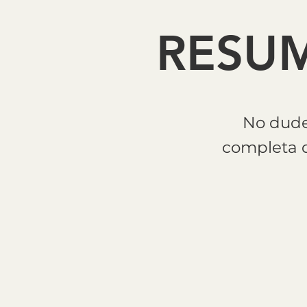
RESUM
No dude
completa d