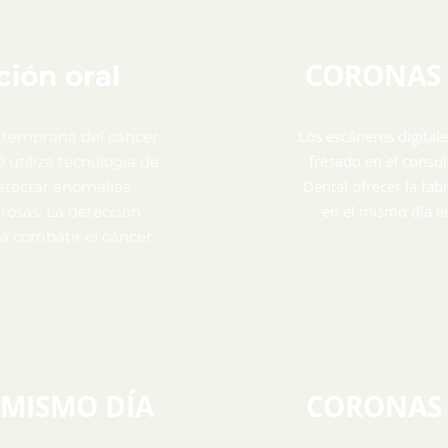
CORONAS 
ción oral
Los escáneres digital
 temprana del cáncer
fresado en el consu
ID utiliza tecnología de
Dental ofrecer la fab
etectar anomalías
en el mismo día e
rosas. La detección
a combatir el cáncer
.
 MISMO DÍA
CORONAS 