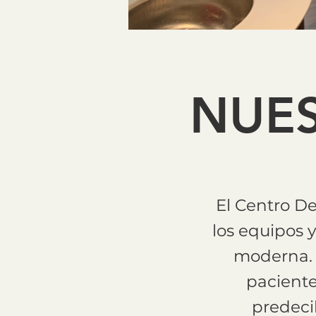
NUE
El Centro D
los equipos 
moderna. G
paciente
predeci