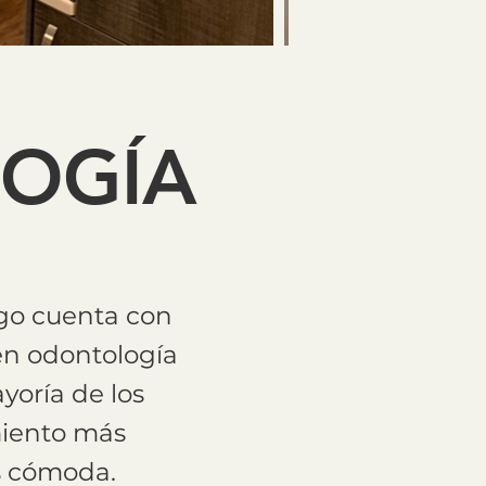
LOGÍA
ego cuenta con
en odontología
yoría de los
miento más
s cómoda.