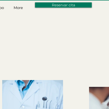
Reservar cita
po
More