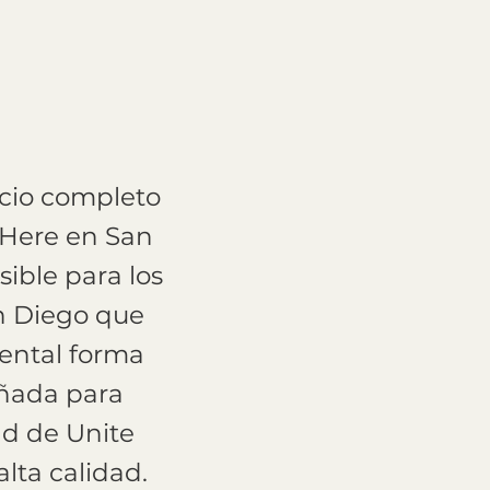
icio completo
 Here en San
sible para los
n Diego que
dental forma
eñada para
ad de Unite
lta calidad.