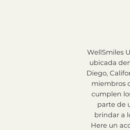
WellSmiles U
ubicada den
Diego, Califo
miembros d
cumplen los
parte de 
brindar a 
Here un acc