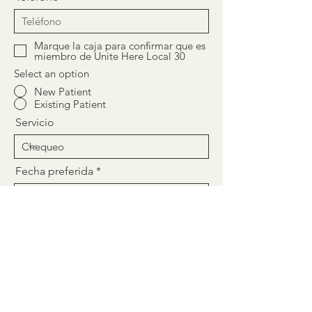
Marque la caja para confirmar que es
miembro de Unite Here Local 30
Select an option
New Patient
Existing Patient
Servicio
r
Fecha preferida
*
e
q
u
i
Tiempo preferido
r
e
02:30 PM
d